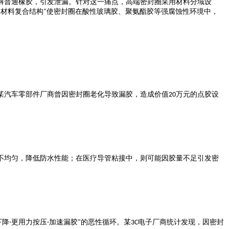
解普通橡胶，引发泄漏。针对这一痛点，高端密封圈采用材料分域设
双材料复合结构
使密封圈在酸性玻璃胶、聚氨酯胶等强腐蚀性环境中，
"
某汽车零部件厂商曾因密封圈老化导致漏胶，造成价值
万元的点胶设
20
不均匀，降低防水性能；在医疗导管粘接中，则可能因胶量不足引发密
下降
更用力按压
加速漏胶
的恶性循环。某
电子厂商统计发现，因密封
-
-
"
3C