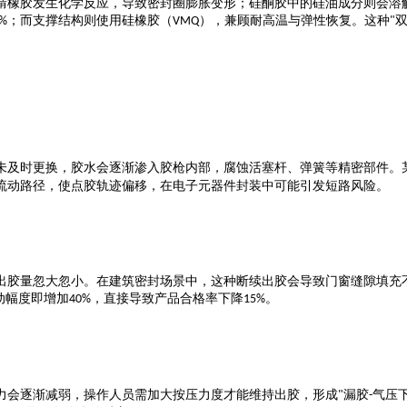
腈橡胶发生化学反应，导致密封圈膨胀变形；硅酮胶中的硅油成分则会溶
；而支撑结构则使用硅橡胶（
），兼顾耐高温与弹性恢复。这种
0%
VMQ
"
未及时更换，胶水会逐渐渗入胶枪内部，腐蚀活塞杆、弹簧等精密部件。
流动路径，使点胶轨迹偏移，在电子元器件封装中可能引发短路风险。
出胶量忽大忽小。在建筑密封场景中，这种断续出胶会导致门窗缝隙填充
动幅度即增加
，直接导致产品合格率下降
。
40%
15%
力会逐渐减弱，操作人员需加大按压力度才能维持出胶，形成
漏胶
气压
"
-