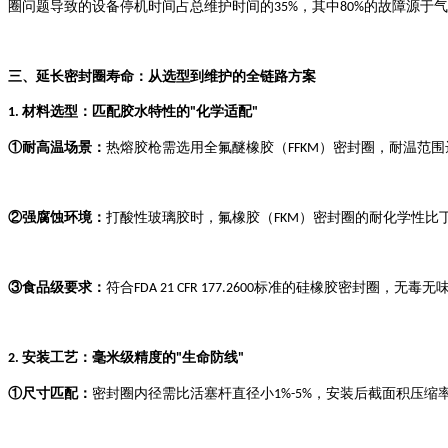
圈问题导致的设备停机时间占总维护时间的
，其中
的故障源于气
35%
80%
三、延长密封圈寿命：从选型到维护的全链路方案
材料选型：匹配胶水特性的
化学适配
1.
"
"
①
耐高温场景：
热熔胶枪需选用全氟醚橡胶（
）密封圈，耐温范围
FFKM
②
强腐蚀环境：
打酸性玻璃胶时，氟橡胶（
）密封圈的耐化学性比
FKM
③
食品级要求：
符合
标准的硅橡胶密封圈，无毒无
FDA 21 CFR 177.2600
安装工艺：毫米级精度的
生命防线
2.
"
"
①
尺寸匹配：
密封圈内径需比活塞杆直径小
，安装后截面积压缩
1%-5%