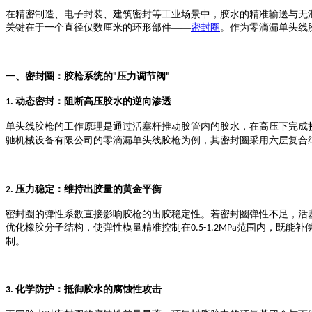
在精密制造、电子封装、建筑密封等工业场景中，胶水的精准输送与无
关键在于一个直径仅数厘米的环形部件
——
密封圈
。作为零滴漏单头线
一、密封圈：胶枪系统的
压力调节阀
"
"
动态密封：阻断高压胶水的逆向渗透
1.
单头线胶枪的工作原理是通过活塞杆推动胶管内的胶水，在高压下完成
驰机械设备有限公司的零滴漏单头线胶枪为例，其密封圈采用六层复合
压力稳定：维持出胶量的黄金平衡
2.
密封圈的弹性系数直接影响胶枪的出胶稳定性。若密封圈弹性不足，活
优化橡胶分子结构，使弹性模量精准控制在
范围内，既能补
0.5-1.2MPa
制。
化学防护：抵御胶水的腐蚀性攻击
3.