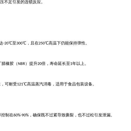
压不足引发的连锁反应。
达
℃至
℃，且在
℃高温下仍能保持弹性。
-20
300
250
丁腈橡胶（
）提升
倍，寿命延长至
年以上。
NBR
20
1
味，可耐受
℃高温蒸汽消毒，适用于食品包装设备。
121
率控制在
，确保既不过紧导致撕裂，也不过松引发泄漏。
60%-90%