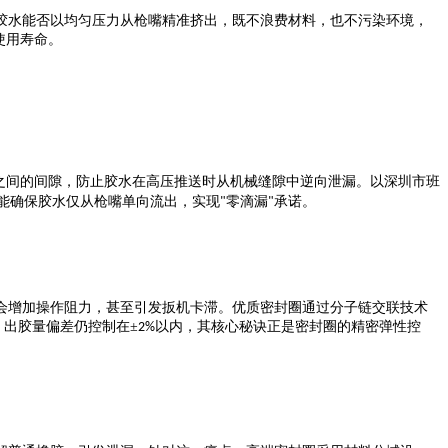
胶水能否以均匀压力从枪嘴精准挤出，既不浪费材料，也不污染环境，
使用寿命。
之间的间隙，防止胶水在高压推送时从机械缝隙中逆向泄漏。以深圳市班
能确保胶水仅从枪嘴单向流出，实现
零滴漏
承诺。
"
"
会增加操作阻力，甚至引发扳机卡滞。优质密封圈通过分子链交联技术
，出胶量偏差仍控制在±
以内，其核心秘诀正是密封圈的精密弹性控
2%