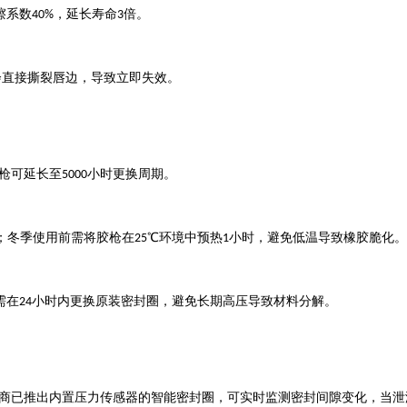
擦系数
，延长寿命
倍。
40%
3
会直接撕裂唇边，导致立即失效。
枪可延长至
小时更换周期。
5000
；冬季使用前需将胶枪在
℃环境中预热
小时，避免低温导致橡胶脆化。
25
1
需在
小时内更换原装密封圈，避免长期高压导致材料分解。
24
商已推出内置压力传感器的智能密封圈，可实时监测密封间隙变化，当泄