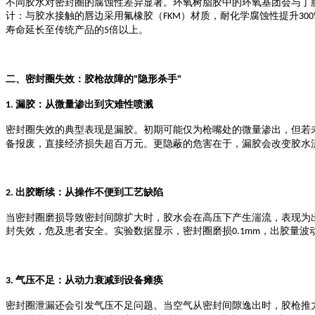
不同胶水对密封圈的腐蚀性差异显著。环氧树脂胶中的环氧基团会与丁
计：与胶水接触的唇边采用氟橡胶（
）材质，耐化学腐蚀性提升
FKM
30
寿命延长至传统产品的
倍以上。
5
二、密封圈失效：胶枪故障的
隐形杀手
"
"
漏胶：从微量渗出到灾难性喷溅
1.
密封圈失效的典型表现是漏胶。初期可能仅为枪嘴处的微量渗出，但若
备报废，直接经济损失超百万元。更隐蔽的危害在于，漏胶会改变胶水
出胶断续：从操作不便到工艺缺陷
2.
当密封圈磨损导致密封间隙扩大时，胶水会在高压下产生湍流，表现为
封失效，危及患者安全。实验数据显示，密封圈磨损
，出胶量波
0.1mm
气压不足：从动力衰减到设备瘫痪
3.
密封圈泄漏还会引发气压不足问题。当空气从密封间隙逸出时，胶枪推