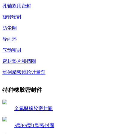
孔轴双用密封
旋转密封
防尘圈
导向环
气动密封
密封垫片和挡圈
华创精密齿轮计量泵
特种橡胶密封件
全氟醚橡胶密封圈
S型FS型T型密封圈