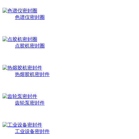
色谱仪密封圈
点胶机密封圈
热熔胶机密封件
齿轮泵密封件
工业设备密封件