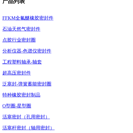
产品列表
FFKM全氟醚橡胶密封件
石油天然气密封件
点胶行业密封圈
分析仪器-色谱仪密封件
工程塑料轴承-轴套
超高压密封件
泛塞封-弹簧蓄能密封圈
特种橡胶密封制品
O型圈-星型圈
活塞密封（孔用密封）
活塞杆密封（轴用密封）